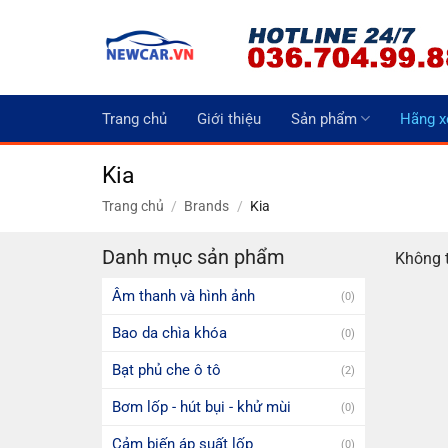
Bỏ
qua
nội
dung
Trang chủ
Giới thiệu
Sản phẩm
Hãng x
Kia
Trang chủ
/
Brands
/
Kia
Danh mục sản phẩm
Không t
Âm thanh và hình ảnh
(0)
Bao da chìa khóa
(0)
Bạt phủ che ô tô
(2)
Bơm lốp - hút bụi - khử mùi
(0)
Cảm biến áp suất lốp
(0)