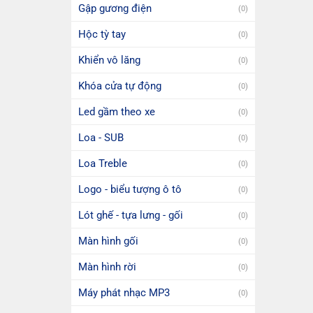
Gập gương điện
(0)
Hộc tỳ tay
(0)
Khiển vô lăng
(0)
Khóa cửa tự động
(0)
Led gầm theo xe
(0)
Loa - SUB
(0)
Loa Treble
(0)
Logo - biểu tượng ô tô
(0)
Lót ghế - tựa lưng - gối
(0)
Màn hình gối
(0)
Màn hình rời
(0)
Máy phát nhạc MP3
(0)