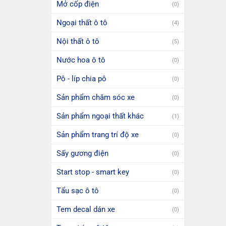
Mở cốp điện
(0)
Ngoại thất ô tô
(4)
Nội thất ô tô
(5)
Nước hoa ô tô
(0)
Pô - líp chia pô
(0)
Sản phẩm chăm sóc xe
(0)
Sản phẩm ngoại thất khác
(1)
Sản phẩm trang trí độ xe
(0)
Sấy gương điện
(0)
Start stop - smart key
(0)
Tẩu sạc ô tô
(0)
Tem decal dán xe
(0)