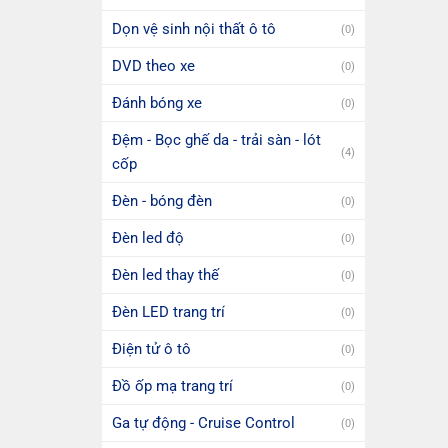
Dọn vệ sinh nội thất ô tô
(0)
DVD theo xe
(0)
Đánh bóng xe
(0)
Đệm - Bọc ghế da - trải sàn - lót
(4)
cốp
Đèn - bóng đèn
(0)
Đèn led độ
(0)
Đèn led thay thế
(0)
Đèn LED trang trí
(0)
Điện tử ô tô
(0)
Đồ ốp mạ trang trí
(0)
Ga tự động - Cruise Control
(0)